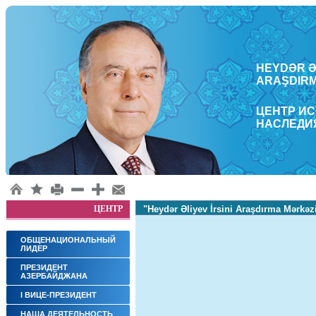
HEYDƏR ƏL
ARAŞDΙRM
ЦЕНТР И
НАСЛЕДИ
ЦЕНТР
"Heydər Əliyev İrsini Araşdırma Mərkəz
ОБЩЕНАЦИОНАЛЬНЫЙ
ЛИДЕР
ПРЕЗИДЕНТ
АЗЕРБАЙДЖАНА
I ВИЦЕ-ПРЕЗИДЕНТ
НАША ДЕЯТЕЛЬНОСТЬ