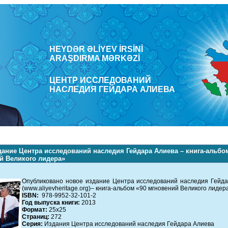
HEYDƏR ƏLİYEV İRSİNİ
ARAŞDΙRMA MƏRKƏZİ
ЦЕНТР ИССЛЕДОВАНИЙ
НАСЛЕДИЯ ГЕЙДАРА АЛИЕВА
дание Центра исследований наследия Гейдара Алиева – книга-альбо
й Великого лидера»
Опубликовано новое издание Центра исследований наследия Гейд
(www.aliyevheritage.org)– книга-альбом «90 мгновений Великого лидер
ISBN:
978-9952-32-101-2
Год выпуска книги:
2013
Формат:
25x25
Страниц:
272
Серия:
Издания Центра исследований наследия Гейдара Алиева