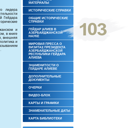
МАТЕРИАЛЫ
го лидера
ИСТОРИЧЕСКИЕ СПРАВКИ
ятельности
ий Гейдара
ОБЩИЕ ИСТОРИЧЕСКИЕ
орические
СПРАВКИ
ГЕЙДАР АЛИЕВ В
жанском и
АЗЕРБАЙДЖАНСКОЙ
м, в книге
НАУКЕ
я, внешняя
политика и
МИРОВАЯ ПРЕССА О
азыванием
ВИЗИТАХ ПРЕЗИДЕНТА
.
АЗЕРБАЙДЖАНСКОЙ
РЕСПУБЛИКИ ГЕЙДАРА
АЛИЕВА
ЗНАМЕНИТОСТИ О
ГЕЙДАРЕ АЛИЕВЕ
ДОПОЛНИТЕЛЬНЫЕ
ДОКУМЕНТЫ ‎
ОЧЕРКИ
ВИДЕО-БЛОК
КАРТЫ И ГРАФИКИ
ЗНАМЕНАТЕЛЬНЫЕ ДАТЫ
КАРТА БИБЛИОТЕКИ