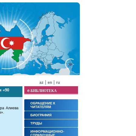
|
|
az
en
ru
м «90
e
-БИБЛИОТЕКА
ОБРАЩЕНИЕ К
ЧИТАТЕЛЯМ
ара Алиева
а».
БИОГРАФИЯ
ТРУДЫ
ИНФОРМАЦИОННО-
СПРАВОЧНЫЕ