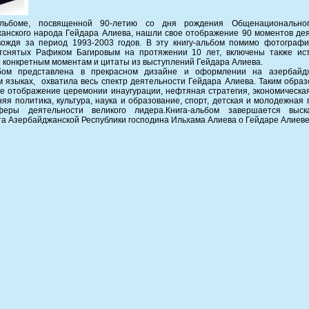
альбоме, посвященной 90-летию со дня рождения Общенационально
анского народа Гейдара Алиева, нашли свое отображение 90 моментов де
вождя за период 1993-2003 годов. В эту книгу-альбом помимо фотограф
отснятых Рафиком Багировым на протяжении 10 лет, включены также ист
о конкретным моментам и цитаты из выступлений Гейдара Алиева.
ьбом представлена в прекрасном дизайне и оформлении на азербайд
м языках, охватила весь спектр деятельности Гейдара Алиева. Таким образо
е отображение церемонии инаугурации, нефтяная стратегия, экономическа
няя политика, культура, наука и образование, спорт, детская и молодежная 
феры деятельности великого лидера.
Книга-альбом завершается выск
а Азербайджанской Республики господина Ильхама Алиева о Гейдаре Алиеве