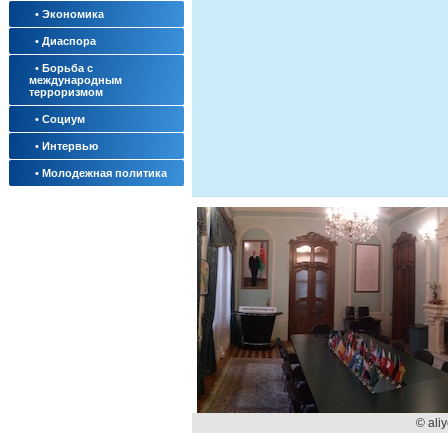
• Экономика
• Диаспора
• Борьба с
международным
терроризмом
• Социум
• Интервью
• Молодежная политика
© ali