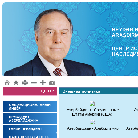
HEYDƏR ƏL
ARAŞDΙRM
ЦЕНТР И
НАСЛЕДИ
ЦЕНТР
Внешная политика
ОБЩЕНАЦИОНАЛЬНЫЙ
ЛИДЕР
Азербайджан - Соединенные
Аз
Штаты Америки (США)
ПРЕЗИДЕНТ
АЗЕРБАЙДЖАНА
Азербайджан - Арабский мир
Азерба
I ВИЦЕ-ПРЕЗИДЕНТ
НАША ДЕЯТЕЛЬНОСТЬ