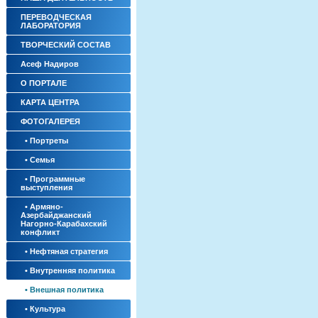
ПЕРЕВОДЧЕСКАЯ
ЛАБОРАТОРИЯ
ТВОРЧЕСКИЙ СОСТАВ
Асеф Надиров
О ПОРТАЛЕ
КАРТА ЦЕНТРА
ФОТОГАЛЕРЕЯ
• Портреты
• Семья
• Программные
‎выступления
• Армяно-
Азербайджанский
Нагорно-Карабахский
конфликт
• Нефтяная стратегия
• Внутренняя политика
• Внешная политика
• Культура